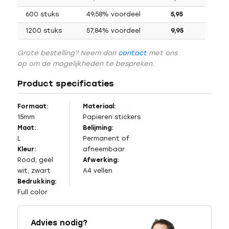
600 stuks
49,58% voordeel
5,95
1200 stuks
57,84% voordeel
9,95
Grote bestelling? Neem dan
contact
met ons
op om de mogelijkheden te bespreken.
Product specificaties
Formaat:
Materiaal:
15mm
Papieren stickers
Maat:
Belijming:
L
Permanent of
Kleur:
afneembaar
Rood, geel
Afwerking:
wit, zwart
A4 vellen
Bedrukking:
Full color
Advies nodig?