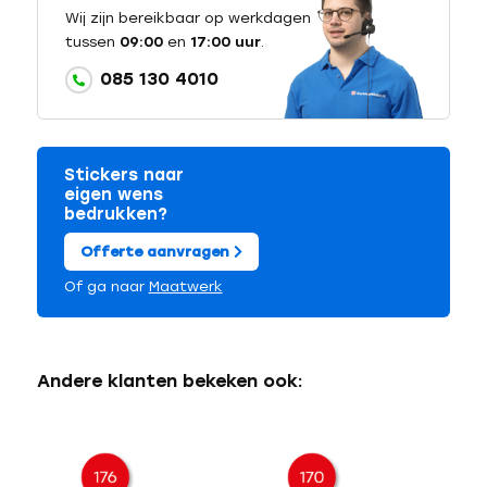
Wij zijn bereikbaar op werkdagen
tussen
09:00
en
17:00 uur
.
085 130 4010
Stickers naar
eigen wens
bedrukken?
Offerte aanvragen
Of ga naar
Maatwerk
Andere klanten bekeken ook: