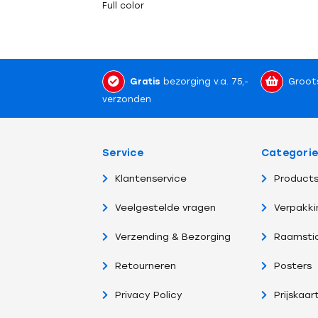
Full color
Gratis
bezorging v.a. 75,-
Groot
verzonden
Service
Categori
Klantenservice
Products
Veelgestelde vragen
Verpakki
Verzending & Bezorging
Raamsti
Retourneren
Posters
Privacy Policy
Prijskaar