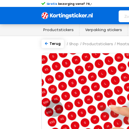
Gratis
bezorging vanaf 75,-
Productstickers
Verpakking stickers
Terug
/
Shop
/
Productstickers
/
Maats
rige
Volgende