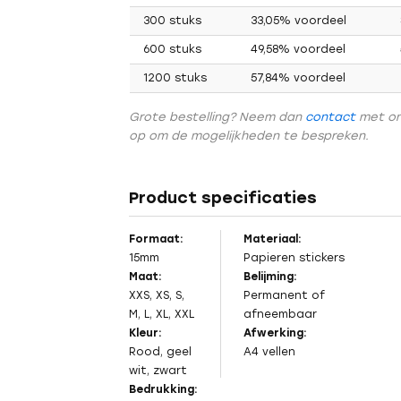
300 stuks
33,05% voordeel
600 stuks
49,58% voordeel
1200 stuks
57,84% voordeel
Grote bestelling? Neem dan
contact
met o
op om de mogelijkheden te bespreken.
Product specificaties
Formaat:
Materiaal:
15mm
Papieren stickers
Maat:
Belijming:
XXS, XS, S,
Permanent of
M, L, XL, XXL
afneembaar
Vorig
Kleur:
Afwerking:
Rood, geel
A4 vellen
wit, zwart
Bedrukking: