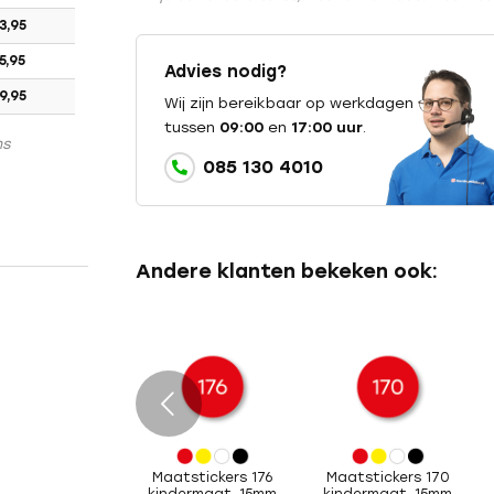
3,95
5,95
Advies nodig?
9,95
Wij zijn bereikbaar op werkdagen
tussen
09:00
en
17:00 uur
.
ns
085 130 4010
Andere klanten bekeken ook:
e
Maatstickers 176
Maatstickers 170
kindermaat, 15mm
kindermaat, 15mm