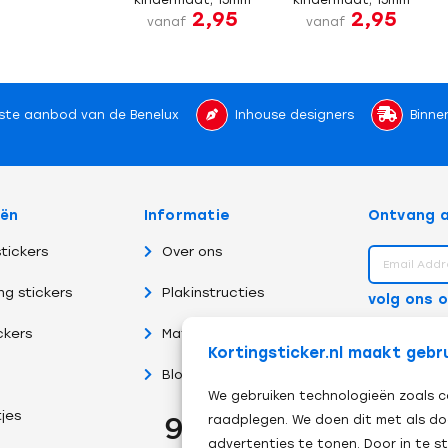
2,95
2,95
vanaf
vanaf
ste aanbod van de Benelux
Inhouse designers
Binne
eën
Informatie
Ontvang a
tickers
Over ons
ng stickers
Plakinstructies
volg ons 
ckers
Materiaalsoorten
Kortingsticker.nl maakt gebr
Blog
We gebruiken technologieën zoals c
tjes
raadplegen. We doen dit met als do
advertenties te tonen. Door in te