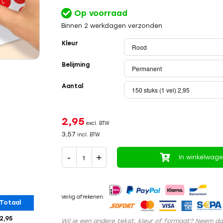
Op voorraad
Binnen 2 werkdagen verzonden
Kleur
Belijming
Aantal
2,95
excl. BTW
3,57
incl. BTW
In winkelwag
Veilig afrekenen:
Totaal
2,95
Wil je een andere tekst, kleur of formaat? Neem d