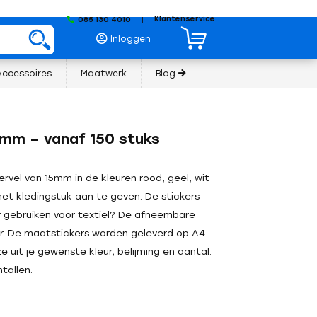
Klantenservice
085 130 4010
|
Inloggen
Accessoires
Maatwerk
Blog
5mm – vanaf 150 stuks
kervel van 15mm in de kleuren rood, geel, wit
het kledingstuk aan te geven. De stickers
r gebruiken voor textiel? De afneembare
ker. De maatstickers worden geleverd op A4
e uit je gewenste kleur, belijming en aantal.
tallen.