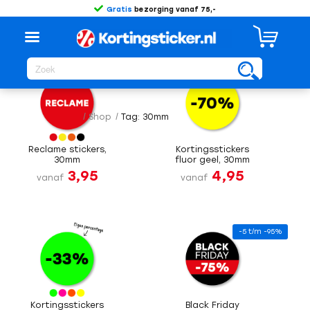
Gratis
bezorging vanaf 75,-
Sorteer op
Standaard
-5 t/m -95%
/
Shop
/
Tag: 30mm
Reclame stickers,
Kortingsstickers
30mm
fluor geel, 30mm
3,95
4,95
vanaf
vanaf
-5 t/m -95%
Kortingsstickers
Black Friday