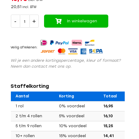
20,51
incl. BTW
In winkelwagen
Veilig afrekenen:
Wil je een andere kortingspercentage, kleur of formaat?
Neem dan contact met ons op.
Staffelkorting
Aantal
Korting
Totaal
1 rol
0% voordeel
16,95
2 t/m 4 rollen
5% voordeel
16,10
5 t/m 9 rollen
10% voordeel
15,25
10+ rollen
15% voordeel
14,41