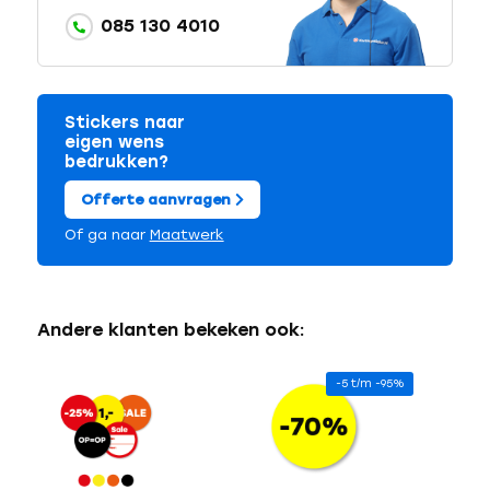
085 130 4010
Stickers naar
eigen wens
bedrukken?
Offerte aanvragen
Of ga naar
Maatwerk
Andere klanten bekeken ook:
-5 t/m -95%