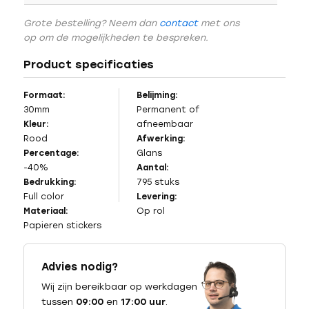
Grote bestelling? Neem dan
contact
met ons
op om de mogelijkheden te bespreken.
Product specificaties
Formaat:
Belijming:
30mm
Permanent of
Kleur:
afneembaar
Rood
Afwerking:
Percentage:
Glans
-40%
Aantal:
Bedrukking:
795 stuks
Full color
Levering:
Materiaal:
Op rol
Papieren stickers
Advies nodig?
Wij zijn bereikbaar op werkdagen
tussen
09:00
en
17:00 uur
.