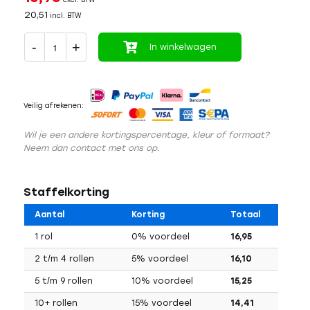
20,51
incl. BTW
In winkelwagen
Veilig afrekenen:
Wil je een andere kortingspercentage, kleur of formaat?
Neem dan contact met ons op.
Staffelkorting
Aantal
Korting
Totaal
1 rol
0% voordeel
16,95
2 t/m 4 rollen
5% voordeel
16,10
5 t/m 9 rollen
10% voordeel
15,25
10+ rollen
15% voordeel
14,41