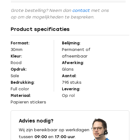
Grote bestelling? Neem dan
contact
met ons
op om de mogelijkheden te bespreken.
Product specificaties
Formaat:
Belijming:
30mm
Permanent of
Kleur:
afneembaar
Rood
Afwerking:
Opdruk:
Glans
Sale
Aantal:
Bedrukking:
795 stuks
Full color
Levering:
Materiaal:
Op rol
Papieren stickers
Advies nodig?
Wij zijn bereikbaar op werkdagen
tussen
09:00
en
17:00 uur
.