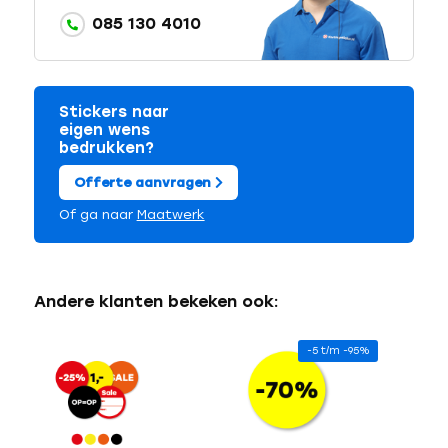
085 130 4010
Stickers naar
eigen wens
bedrukken?
Offerte aanvragen
Of ga naar
Maatwerk
Andere klanten bekeken ook:
-5 t/m -95%