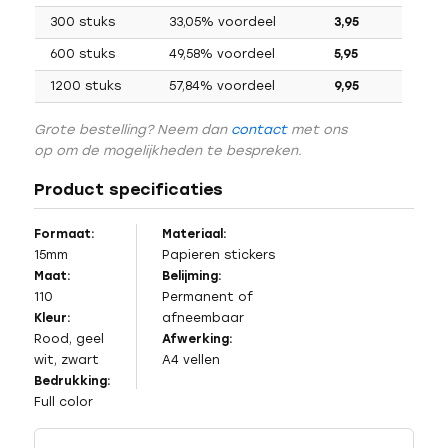
300 stuks
33,05% voordeel
3,95
600 stuks
49,58% voordeel
5,95
1200 stuks
57,84% voordeel
9,95
Grote bestelling? Neem dan
contact
met ons
op om de mogelijkheden te bespreken.
Product specificaties
Formaat:
Materiaal:
15mm
Papieren stickers
Maat:
Belijming:
110
Permanent of
Kleur:
afneembaar
Rood, geel
Afwerking:
wit, zwart
A4 vellen
Bedrukking:
Full color