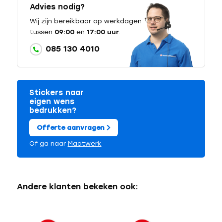
Advies nodig?
Wij zijn bereikbaar op werkdagen
tussen
09:00
en
17:00 uur
.
085 130 4010
Stickers naar
eigen wens
bedrukken?
Offerte aanvragen
Of ga naar
Maatwerk
Andere klanten bekeken ook: