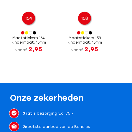
Maatstickers 164
Maatstickers 158
kindermaat, 15mm
kindermaat, 15mm
2,95
2,95
vanaf
vanaf
Onze zekerheden
Gratis
bezorging v.a. 75,-
Grootste aanbod van de Benelux