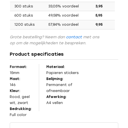
300 stuks
33,05% voordeel
3,95
600 stuks
49,58% voordeel
5,95
1200 stuks
57,84% voordeel
9,95
Grote bestelling? Neem dan
contact
met ons
op om de mogelijkheden te bespreken.
Product specificaties
Formaat:
Materiaal:
15mm
Papieren stickers
Maat:
Belijming:
146
Permanent of
Kleur:
afneembaar
Rood, geel
Afwerking:
wit, zwart
A4 vellen
Bedrukking:
Full color