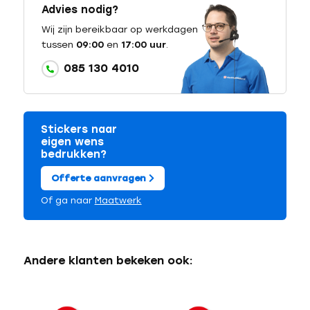
Advies nodig?
Wij zijn bereikbaar op werkdagen
tussen
09:00
en
17:00 uur
.
085 130 4010
Stickers naar
eigen wens
bedrukken?
Offerte aanvragen
Of ga naar
Maatwerk
Andere klanten bekeken ook: