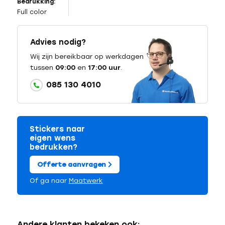
Bedrukking:
Full color
Advies nodig?
Wij zijn bereikbaar op werkdagen
tussen
09:00
en
17:00 uur
.
085 130 4010
Stickers naar
eigen wens
bedrukken?
Offerte aanvragen
Of ga naar
Maatwerk
Andere klanten bekeken ook: