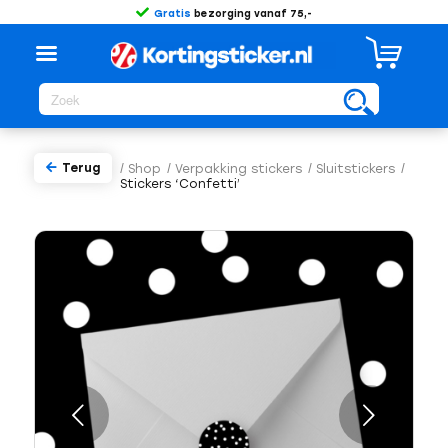
Gratis
bezorging vanaf 75,-
Terug
/
Shop
/
Verpakking stickers
/
Sluitstickers
/
Stickers ‘Confetti’
Volgende