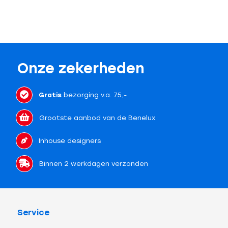
Onze zekerheden
Gratis
bezorging v.a. 75,-
Grootste aanbod van de Benelux
Inhouse designers
Binnen 2 werkdagen verzonden
Service