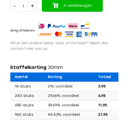
In winkelwagen
Veilig afrekenen:
Wil je een andere tekst, kleur of formaat? Neem dan
contact met ons op.
Staffelkorting
30mm
Aantal
Korting
Totaal
96 stuks
0% voordeel
3,95
240 stuks
29,66% voordeel
6,95
480 stuks
39,49% voordeel
11,95
960 stuks
44,43% voordeel
21,95