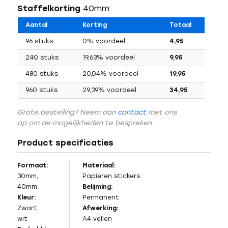
Staffelkorting
40mm
Aantal
Korting
Totaal
96 stuks
0% voordeel
4,95
240 stuks
19,63% voordeel
9,95
480 stuks
20,04% voordeel
19,95
960 stuks
29,39% voordeel
34,95
Grote bestelling? Neem dan
contact
met ons
op om de mogelijkheden te bespreken.
Product specificaties
Formaat:
Materiaal:
30mm,
Papieren stickers
40mm
Belijming:
Kleur:
Permanent
Zwart,
Afwerking:
wit
A4 vellen