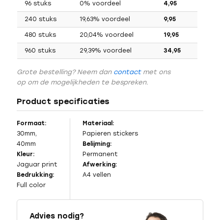
96 stuks
0% voordeel
4,95
240 stuks
19,63% voordeel
9,95
480 stuks
20,04% voordeel
19,95
960 stuks
29,39% voordeel
34,95
Grote bestelling? Neem dan
contact
met ons
op om de mogelijkheden te bespreken.
Product specificaties
Formaat:
Materiaal:
30mm,
Papieren stickers
40mm
Belijming:
Kleur:
Permanent
Jaguar print
Afwerking:
Bedrukking:
A4 vellen
Full color
Advies nodig?