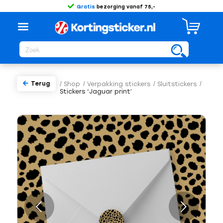
Gratis
bezorging vanaf 75,-
Terug
/
Shop
/
Verpakking stickers
/
Sluitstickers
/
Stickers ‘Jaguar print’
Volgende