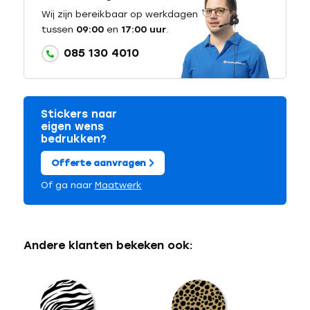
Wij zijn bereikbaar op werkdagen
tussen
09:00
en
17:00 uur
.
085 130 4010
Stickers naar
eigen wens
bedrukken?
Offerte aanvragen
Of ga naar
Maatwerk
Andere klanten bekeken ook: