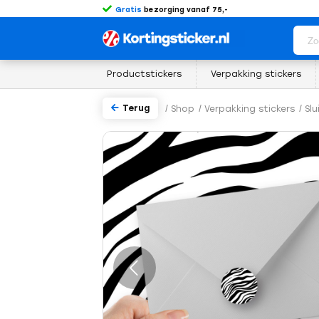
Gratis
bezorging vanaf 75,-
Productstickers
Verpakking stickers
Terug
/
Shop
/
Verpakking stickers
/
Slu
rige
Volgende