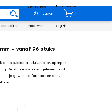
Klantenservice
085 130 4010
|
Inloggen
Accessoires
Maatwerk
Blog
40mm – vanaf 96 stuks
 deze sticker als sluitsticker, op inpak
king. De stickers worden geleverd op A4
uze uit je gewenste formaat en aantal.
tallen.