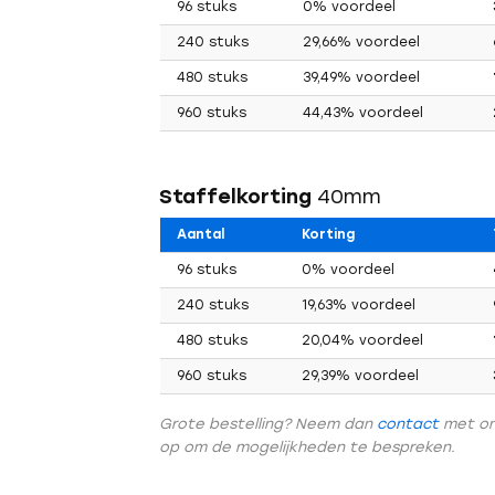
96 stuks
0% voordeel
240 stuks
29,66% voordeel
480 stuks
39,49% voordeel
960 stuks
44,43% voordeel
Staffelkorting
40mm
Aantal
Korting
Vorig
96 stuks
0% voordeel
240 stuks
19,63% voordeel
480 stuks
20,04% voordeel
960 stuks
29,39% voordeel
Grote bestelling? Neem dan
contact
met o
op om de mogelijkheden te bespreken.