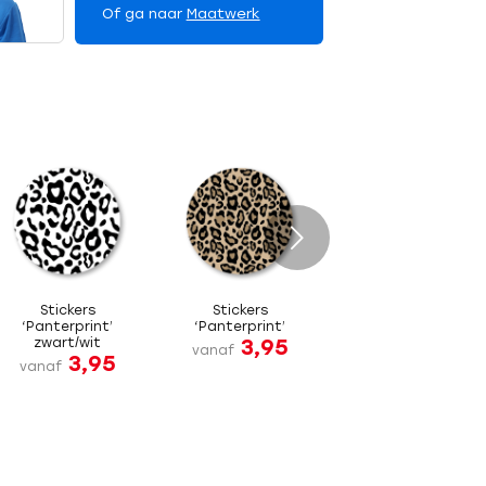
Of ga naar
Maatwerk
Volgende
Stickers
Stickers
‘Panterprint’
‘Panterprint’
3,95
zwart/wit
vanaf
3,95
vanaf