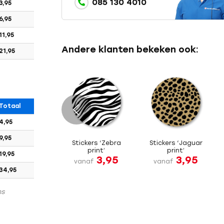
085 130 4010
3,95
6,95
11,95
Andere klanten bekeken ook:
21,95
Totaal
e
4,95
9,95
Stickers ‘Zebra
Stickers ‘Jaguar
print’
print’
19,95
3,95
3,95
vanaf
vanaf
34,95
ns