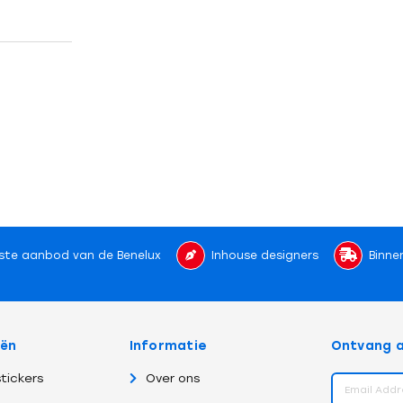
ste aanbod van de Benelux
Inhouse designers
Binne
eën
Informatie
Ontvang a
tickers
Over ons