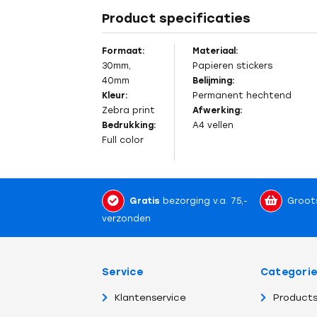
Product specificaties
Formaat:
Materiaal:
30mm,
Papieren stickers
40mm
Belijming:
Kleur:
Permanent
hechtend
Zebra print
Afwerking:
Bedrukking:
A4 vellen
Full color
Gratis
bezorging v.a. 75,-
Groot
verzonden
Service
Categori
Klantenservice
Products