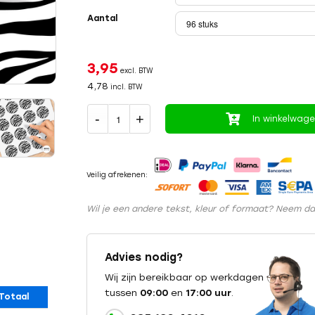
Aantal
3,95
excl. BTW
4,78
incl. BTW
In winkelwag
Veilig afrekenen:
Wil je een andere tekst, kleur of formaat? Neem d
Advies nodig?
Wij zijn bereikbaar op werkdagen
tussen
09:00
en
17:00 uur
.
Totaal