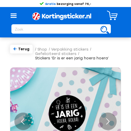
Gratis
bezorging vanaf 75,-
Terug
/
Shop
/
Verpakking stickers
/
Gefeliciteerd stickers
/
Stickers ‘Er is er een jarig hoera hoera’
Volgende