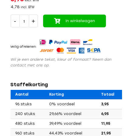
excl. BTW
4,78
incl. BTW
In winkelwagen
Veilig afrekenen:
Wil je een andere tekst, kleur of formaat? Neem dan
contact met ons op.
Staffelkorting
Aantal
Korting
Totaal
96 stuks
0% voordeel
3,95
240 stuks
29,66% voordeel
6,95
480 stuks
39,49% voordeel
11,95
960 stuks
44,43% voordeel
21,95