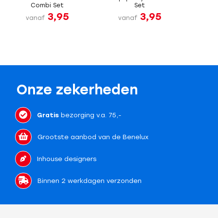
Combi Set
Set
3,95
3,95
vanaf
vanaf
Onze zekerheden
Gratis
bezorging v.a. 75,-
Grootste aanbod van de Benelux
Inhouse designers
Binnen 2 werkdagen verzonden