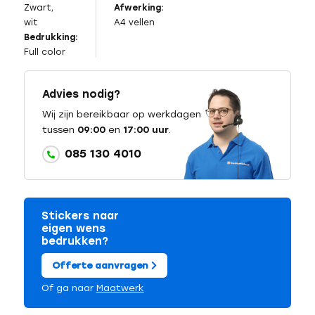
Zwart,
Afwerking:
wit
A4 vellen
Bedrukking:
Full color
Advies nodig?
Wij zijn bereikbaar op werkdagen
tussen
09:00
en
17:00 uur
.
085 130 4010
Stickers naar
eigen wens
bedrukken?
Offerte aanvragen
Of ga naar
Maatwerk