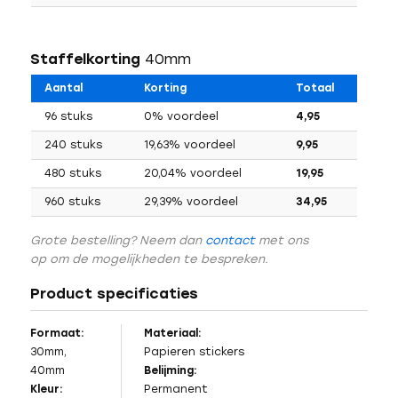
Staffelkorting
40mm
Aantal
Korting
Totaal
96 stuks
0% voordeel
4,95
240 stuks
19,63% voordeel
9,95
480 stuks
20,04% voordeel
19,95
960 stuks
29,39% voordeel
34,95
Grote bestelling? Neem dan
contact
met ons
op om de mogelijkheden te bespreken.
Product specificaties
Formaat:
Materiaal:
30mm,
Papieren stickers
40mm
Belijming:
Kleur:
Permanent