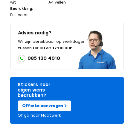
wit
A4 vellen
Bedrukking:
Full color
Advies nodig?
Wij zijn bereikbaar op werkdagen
tussen
09:00
en
17:00 uur
.
085 130 4010
Stickers naar
eigen wens
bedrukken?
Offerte aanvragen
Of ga naar
Maatwerk