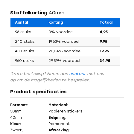
Staffelkorting
40mm
Aantal
Korting
Totaal
96 stuks
0% voordeel
4,95
240 stuks
19,63% voordeel
9,95
480 stuks
20,04% voordeel
19,95
960 stuks
29,39% voordeel
34,95
Grote bestelling? Neem dan
contact
met ons
op om de mogelijkheden te bespreken.
Product specificaties
Formaat:
Materiaal:
30mm,
Papieren stickers
40mm
Belijming:
Kleur:
Permanent
Zwart,
Afwerking: