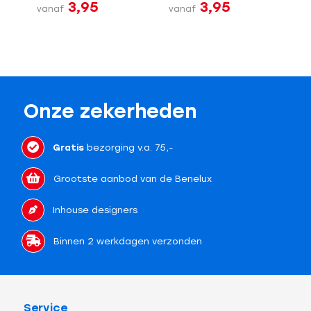
3,95
3,95
vanaf
vanaf
Onze zekerheden
Gratis
bezorging v.a. 75,-
Grootste aanbod van de Benelux
Inhouse designers
Binnen 2 werkdagen verzonden
Service