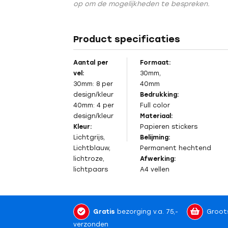
op om de mogelijkheden te bespreken.
Product specificaties
Aantal per
Formaat:
vel:
30mm,
30mm: 8 per
40mm
design/kleur
Bedrukking:
40mm: 4 per
Full color
design/kleur
Materiaal:
Kleur:
Papieren stickers
Lichtgrijs,
Belijming:
Lichtblauw,
Permanent
hechtend
lichtroze,
Afwerking:
lichtpaars
A4 vellen
Gratis
bezorging v.a. 75,-
Groot
verzonden