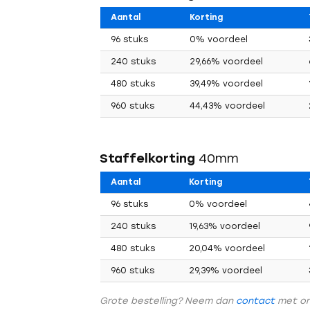
Aantal
Korting
96 stuks
0% voordeel
240 stuks
29,66% voordeel
480 stuks
39,49% voordeel
960 stuks
44,43% voordeel
Staffelkorting
40mm
Aantal
Korting
Vorig
96 stuks
0% voordeel
240 stuks
19,63% voordeel
480 stuks
20,04% voordeel
960 stuks
29,39% voordeel
Grote bestelling? Neem dan
contact
met o