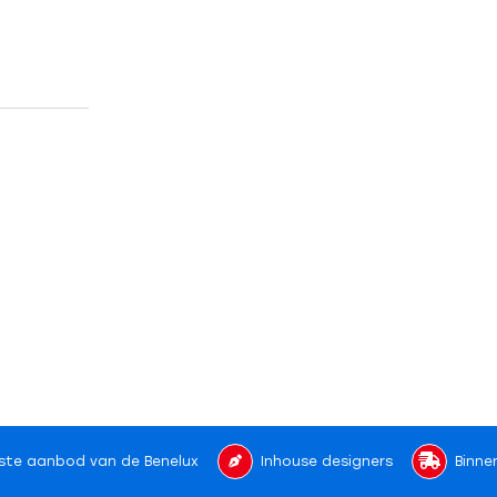
ste aanbod van de Benelux
Inhouse designers
Binne