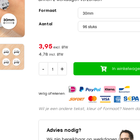
Formaat
Aantal
3,95
excl. BTW
4,78
incl. BTW
In winkelwag
Veilig afrekenen:
Wil je een andere tekst, kleur of formaat? Neem d
Advies nodig?
Wij zijn bereikbaar op werkdagen