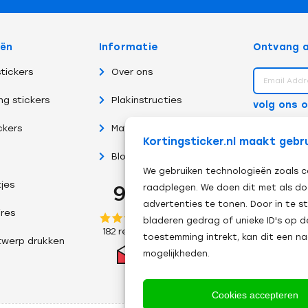
eën
Informatie
Ontvang a
tickers
Over ons
ng stickers
Plakinstructies
volg ons 
ckers
Materiaalsoorten
Kortingsticker.nl maakt gebr
Blog
We gebruiken technologieën zoals c
tjes
raadplegen. We doen dit met als do
advertenties te tonen. Door in te
res
bladeren gedrag of unieke ID's op d
toestemming intrekt, kan dit een n
twerp drukken
mogelijkheden.
Cookies accepteren