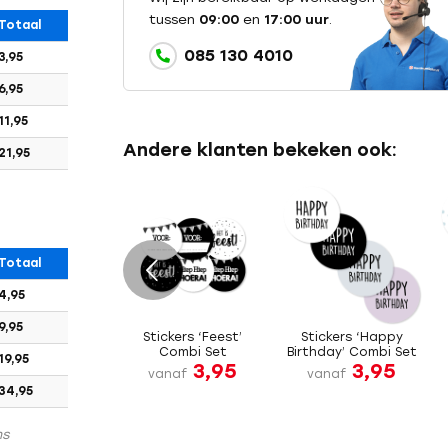
tussen
09:00
en
17:00 uur
.
Totaal
085 130 4010
3,95
6,95
11,95
Andere klanten bekeken ook:
21,95
Totaal
e
4,95
9,95
Stickers ‘Feest’
Stickers ‘Happy
Combi Set
Birthday’ Combi Set
19,95
3,95
3,95
vanaf
vanaf
34,95
ns