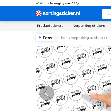
Gratis
bezorging vanaf 75,-
Productstickers
Verpakking stickers
Terug
/
Shop
/
Verpakking stickers
/
Gef
rige
Volgende