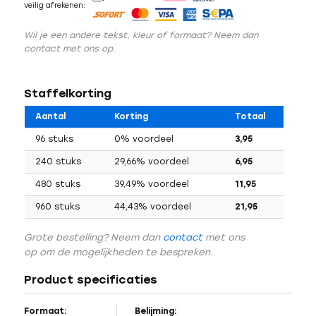
Veilig afrekenen:
Wil je een andere tekst, kleur of formaat? Neem dan
contact met ons op.
Staffelkorting
Aantal
Korting
Totaal
96 stuks
0% voordeel
3,95
240 stuks
29,66% voordeel
6,95
480 stuks
39,49% voordeel
11,95
960 stuks
44,43% voordeel
21,95
Grote bestelling? Neem dan
contact
met ons
op om de mogelijkheden te bespreken.
Product specificaties
Formaat:
Belijming: