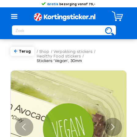
Gratis
bezorging vanaf 75,-
Terug
/
Shop
/
Verpakking stickers
/
Healthy Food stickers
/
Stickers ‘Vegan’, 30mm
Volgende