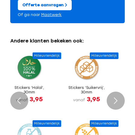
Offerte aanvragen
Of ga naar
Maatwerk
Andere klanten bekeken ook:
Milieuvriendelijk
Milieuvriendelijk
Stickers ‘Halal’,
Stickers ‘Suikervrij’,
30mm
30mm
3,95
3,95
Volgende
vanaf
vanaf
Milieuvriendelijk
Milieuvriendelijk