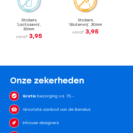
Stickers
Stickers
‘Lactosevrij’,
‘Glutenvrij’, 30mm
30mm
3,95
vanaf
3,95
vanaf
Onze zekerheden
Gratis
bezorging v.a. 75,-
Grootste aanbod van de Benelux
Inhouse designers