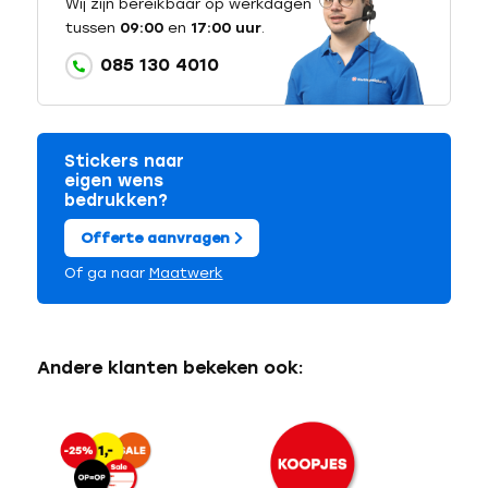
Wij zijn bereikbaar op werkdagen
tussen
09:00
en
17:00 uur
.
085 130 4010
Stickers naar
eigen wens
bedrukken?
Offerte aanvragen
Of ga naar
Maatwerk
Andere klanten bekeken ook: