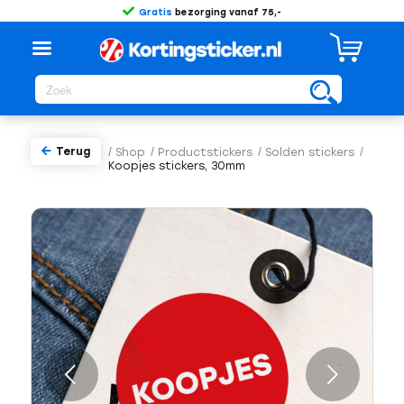
Gratis
bezorging vanaf 75,-
Terug
/
Shop
/
Productstickers
/
Solden stickers
/
Koopjes stickers, 30mm
Volgende