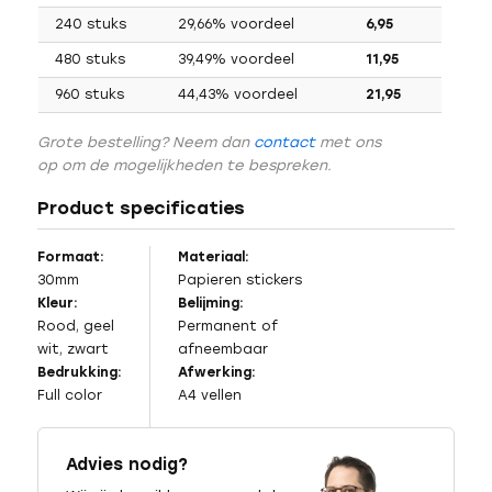
240 stuks
29,66% voordeel
6,95
480 stuks
39,49% voordeel
11,95
960 stuks
44,43% voordeel
21,95
Grote bestelling? Neem dan
contact
met ons
op om de mogelijkheden te bespreken.
Product specificaties
Formaat:
Materiaal:
30mm
Papieren stickers
Kleur:
Belijming:
Rood, geel
Permanent of
wit, zwart
afneembaar
Bedrukking:
Afwerking:
Full color
A4 vellen
Advies nodig?