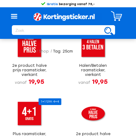
Gratis
bezorging vanaf 75,-
Sorteer op
Standaard
/
Shop
/
Tag: 25cm
2e product halve
Halen/Betalen
prijs raamsticker,
raamsticker,
vierkant
vierkant
19,95
19,95
vanaf
vanaf
1+1 t/m 4+4
Plus raamsticker,
2e product halve