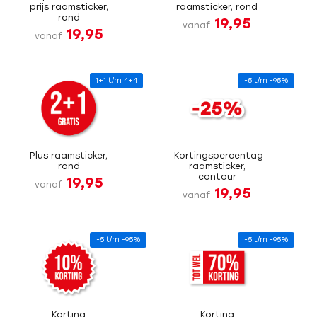
prijs raamsticker,
raamsticker, rond
rond
19,95
vanaf
19,95
vanaf
1+1 t/m 4+4
-5 t/m -95%
Plus raamsticker,
Kortingspercentage
rond
raamsticker,
contour
19,95
vanaf
19,95
vanaf
-5 t/m -95%
-5 t/m -95%
Korting
Korting