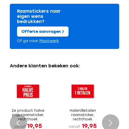
Raamstickers naar
eigen wens
bedrukken?
Offerte aanvragen
Of ga naar
Maatwerk
Andere klanten bekeken ook:
2e product halve
Halen/Betalen
prijs raamsticker,
raamsticker,
rechthoek
rechthoek
Volgende
19,95
19,95
vanaf
vanaf