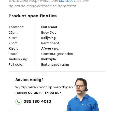
Grote bestelling? Neem dan
contact
met ons
op om de mogelijkheden te bespreken.
Product specificaties
Formaat:
Materiaal:
25cm,
Easy Dot
50cm,
Belijming:
75cm
Permanent
Kleur:
Afwerking:
Rood
Contour gesneden
Bedrukking:
Plakzijde:
Full color
Buitenzijde raam
Advies nodig?
Wij zijn bereikbaar op werkdagen
tussen
09:00
en
17:00 uur
.
085 130 4010