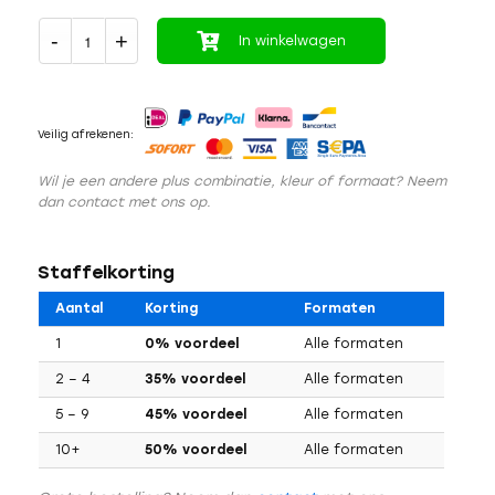
In winkelwagen
Veilig afrekenen:
Wil je een andere plus combinatie, kleur of formaat? Neem
dan contact met ons op.
Staffelkorting
Aantal
Korting
Formaten
1
0% voordeel
Alle formaten
2 – 4
35% voordeel
Alle formaten
5 – 9
45% voordeel
Alle formaten
10+
50% voordeel
Alle formaten