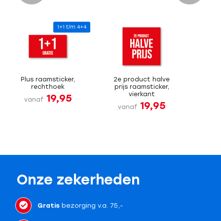
1+1 t/m 4+4
Plus raamsticker,
2e product halve
rechthoek
prijs raamsticker,
vierkant
19,95
vanaf
19,95
vanaf
Onze zekerheden
Gratis
bezorging v.a. 75,-