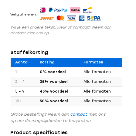
Veilig afrekenen:
Wil je een andere tekst, kleur of formaat? Neem dan
contact met ons op.
Staffelkorting
Aantal
Korting
Formaten
1
0% voordeel
Alle formaten
2 – 4
35% voordeel
Alle formaten
5 – 9
45% voordeel
Alle formaten
10+
50% voordeel
Alle formaten
Grote bestelling? Neem dan
contact
met ons
op om de mogelijkheden te bespreken.
Product specificaties