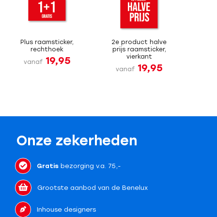
Plus raamsticker,
2e product halve
rechthoek
prijs raamsticker,
vierkant
19,95
vanaf
19,95
vanaf
Onze zekerheden
Gratis
bezorging v.a. 75,-
Grootste aanbod van de Benelux
Inhouse designers