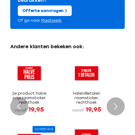
bedrukken?
Offerte aanvragen
Of ga naar
Maatwerk
Andere klanten bekeken ook:
2e product halve
Halen/Betalen
prijs raamsticker,
raamsticker,
rechthoek
rechthoek
Volgende
19,95
19,95
vanaf
vanaf
1+1 t/m 4+4