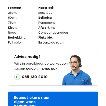
Formaat:
Materiaal:
25cm,
Easy Dot
50cm,
Belijming:
75cm
Permanent
Kleur:
Afwerking:
Rood
Contour gesneden
Bedrukking:
Plakzijde:
Full color
Buitenzijde raam
Advies nodig?
Wij zijn bereikbaar op werkdagen
tussen
09:00
en
17:00 uur
.
085 130 4010
Raamstickers naar
eigen wens