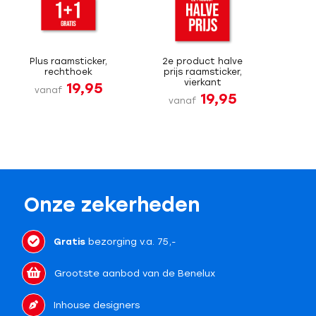
Plus raamsticker,
2e product halve
rechthoek
prijs raamsticker,
vierkant
19,95
vanaf
19,95
vanaf
Onze zekerheden
Gratis
bezorging v.a. 75,-
Grootste aanbod van de Benelux
Inhouse designers