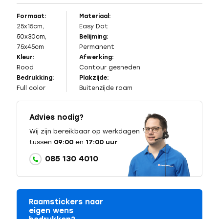
Formaat:
Materiaal:
25x15cm,
Easy Dot
50x30cm,
Belijming:
75x45cm
Permanent
Kleur:
Afwerking:
Rood
Contour gesneden
Bedrukking:
Plakzijde:
Full color
Buitenzijde raam
Advies nodig?
Wij zijn bereikbaar op werkdagen
tussen
09:00
en
17:00 uur
.
085 130 4010
Raamstickers naar
eigen wens