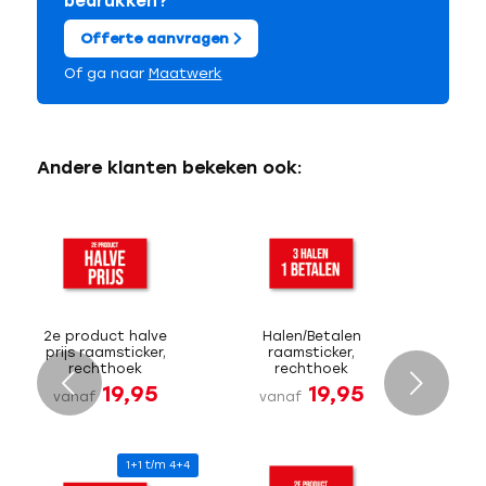
bedrukken?
Offerte aanvragen
Of ga naar
Maatwerk
Andere klanten bekeken ook:
2e product halve
Halen/Betalen
prijs raamsticker,
raamsticker,
rechthoek
rechthoek
Volgende
19,95
19,95
vanaf
vanaf
1+1 t/m 4+4