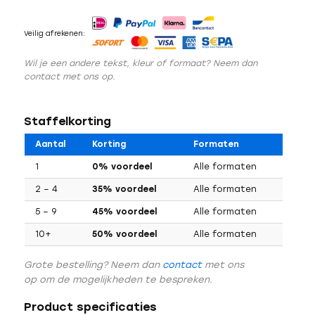
Veilig afrekenen:
Wil je een andere tekst, kleur of formaat? Neem dan
contact met ons op.
Staffelkorting
Aantal
Korting
Formaten
1
0% voordeel
Alle formaten
2 – 4
35% voordeel
Alle formaten
5 – 9
45% voordeel
Alle formaten
10+
50% voordeel
Alle formaten
Grote bestelling? Neem dan
contact
met ons
op om de mogelijkheden te bespreken.
Product specificaties