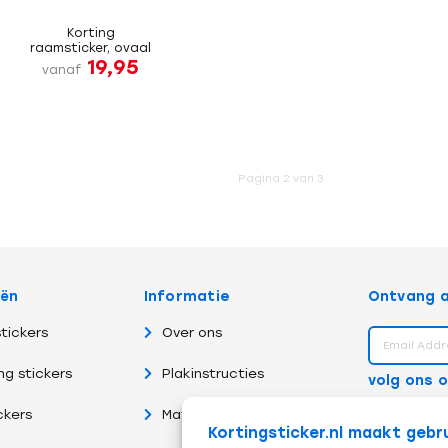
Korting
raamsticker, ovaal
19,95
vanaf
Pagina 2 van 3
eën
Informatie
Ontvang a
tickers
Over ons
ng stickers
Plakinstructies
volg ons 
ckers
Materiaalsoorten
Kortingsticker.nl maakt gebr