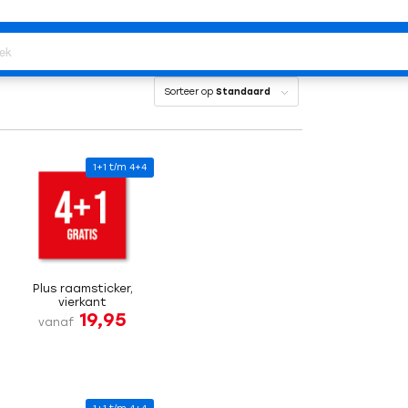
Sorteer op
Standaard
1+1 t/m 4+4
Plus raamsticker,
vierkant
19,95
vanaf