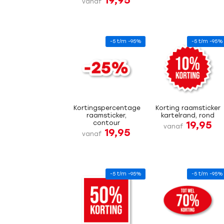
19,95
vanaf
-5 t/m -95%
-5 t/m -95%
Kortingspercentage
Korting raamsticker
raamsticker,
kartelrand, rond
19,95
contour
vanaf
19,95
vanaf
-5 t/m -95%
-5 t/m -95%