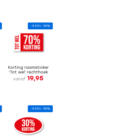
-5 t/m -95%
Korting raamsticker
‘Tot wel’ rechthoek
19,95
vanaf
-5 t/m -95%