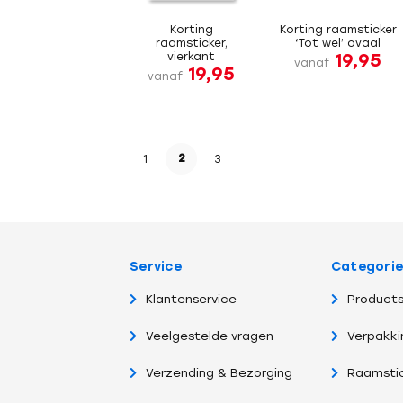
Korting
Korting raamsticker
raamsticker,
‘Tot wel’ ovaal
19,95
vierkant
vanaf
19,95
vanaf
2
1
3
Service
Categori
Klantenservice
Products
Veelgestelde vragen
Verpakki
Verzending & Bezorging
Raamsti