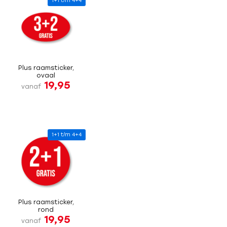
1+1 t/m 4+4
Plus raamsticker,
ovaal
19,95
vanaf
1+1 t/m 4+4
Plus raamsticker,
rond
19,95
vanaf