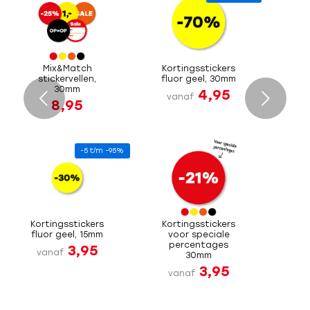
Mix&Match
Kortingsstickers
stickervellen,
fluor geel, 30mm
30mm
4,95
Volgende
vanaf
8,95
-5 t/m -95%
Kortingsstickers
Kortingsstickers
fluor geel, 15mm
voor speciale
percentages
3,95
vanaf
30mm
3,95
vanaf