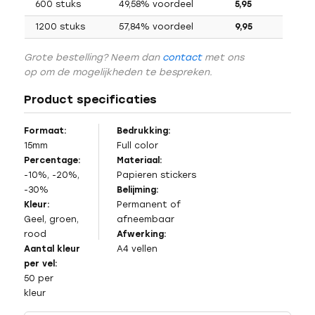
600 stuks
49,58% voordeel
5,95
1200 stuks
57,84% voordeel
9,95
Grote bestelling? Neem dan
contact
met ons
op om de mogelijkheden te bespreken.
Product specificaties
Formaat:
Bedrukking:
15mm
Full color
Percentage:
Materiaal:
-10%, -20%,
Papieren stickers
-30%
Belijming:
Kleur:
Permanent of
Geel, groen,
afneembaar
rood
Afwerking:
Aantal kleur
A4 vellen
per vel:
50 per
kleur