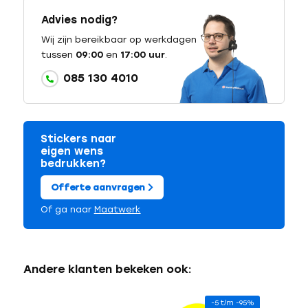
Advies nodig?
Wij zijn bereikbaar op werkdagen
tussen
09:00
en
17:00 uur
.
085 130 4010
Stickers naar
eigen wens
bedrukken?
Offerte aanvragen
Of ga naar
Maatwerk
Andere klanten bekeken ook:
-5 t/m -95%