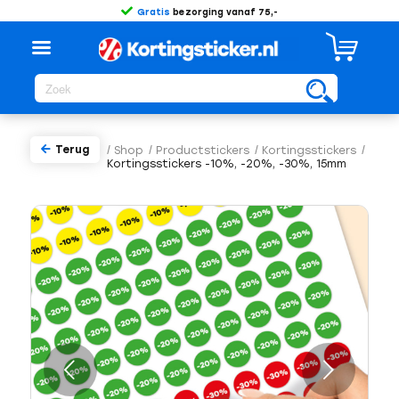
Gratis
bezorging vanaf 75,-
Terug
/
Shop
/
Productstickers
/
Kortingsstickers
/
Kortingsstickers -10%, -20%, -30%, 15mm
Volgende