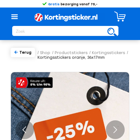
Gratis
bezorging vanaf 75,-
Terug
/
Shop
/
Productstickers
/
Kortingsstickers
/
Kortingsstickers oranje, 36x17mm
Volgende