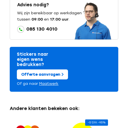
Advies nodig?
Wij zijn bereikbaar op werkdagen
tussen
09:00
en
17:00 uur
.
085 130 4010
Stickers naar
eigen wens
bedrukken?
Offerte aanvragen
Of ga naar
Maatwerk
Andere klanten bekeken ook:
-5 t/m -95%