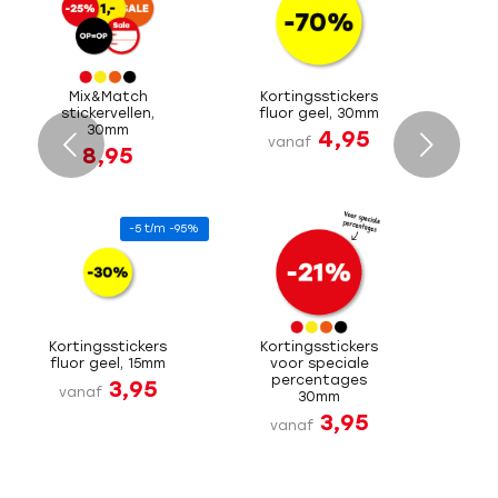
Mix&Match
Kortingsstickers
stickervellen,
fluor geel, 30mm
30mm
4,95
Volgende
vanaf
8,95
-5 t/m -95%
Kortingsstickers
Kortingsstickers
fluor geel, 15mm
voor speciale
percentages
3,95
vanaf
30mm
3,95
vanaf