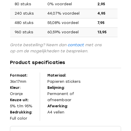
80 stuks
0% voordeel
2,95
240 stuks
44,07% voordeel
4,95
480 stuks
55,08% voordeel
7,95
960 stuks
60,59% voordeel
13,95
Grote bestelling? Neem dan
contact
met ons
op om de mogelijkheden te bespreken.
Product specificaties
Formaat:
Materiaal:
36x17mm
Papieren stickers
Kleur:
Belijming:
Oranje
Permanent of
Keuze uit:
afneembaar
5% t/m 95%
Afwerking:
Bedrukking:
A4 vellen
Full color