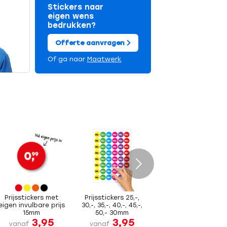
Stickers naar
eigen wens
bedrukken?
Offerte aanvragen
Of ga naar
Maatwerk
Volgende
Prijsstickers met
Prijsstickers 25,-,
eigen invulbare prijs
30,-, 35,-, 40,-, 45,-,
15mm
50,- 30mm
3,95
3,95
vanaf
vanaf