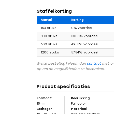
Staffelkorting
Aantal
Korting
150 stuks
0% voordeel
300 stuks
33,05% voordeel
600 stuks
49,58% voordeel
1200 stuks
57,84% voordeel
Grote bestelling? Neem dan
contact
met o
op om de mogelijkheden te bespreken.
Vorig
Product specificaties
Formaat:
Bedrukking:
15mm
Full color
Bedragen:
Materiaal: