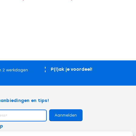
P(l)ak je voordeel!
n 2 werkdagen
anbiedingen en tips!
op