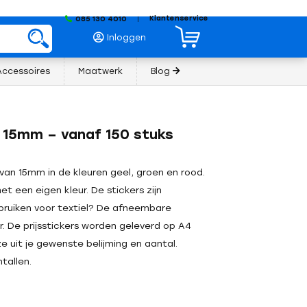
Klantenservice
085 130 4010
|
Inloggen
Accessoires
Maatwerk
Blog
 / 15mm – vanaf 150 stuks
- van 15mm in de kleuren geel, groen en rood.
t een eigen kleur. De stickers zijn
bruiken voor textiel? De afneembare
er. De prijsstickers worden geleverd op A4
ze uit je gewenste belijming en aantal.
tallen.