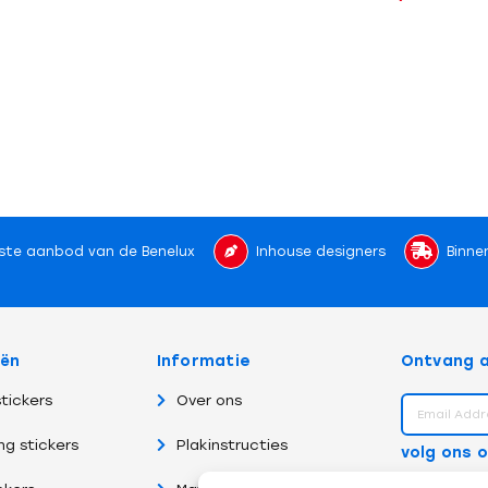
ste aanbod van de Benelux
Inhouse designers
Binne
eën
Informatie
Ontvang a
tickers
Over ons
ng stickers
Plakinstructies
volg ons 