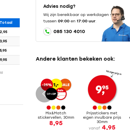
Advies nodig?
Wij zijn bereikbaar op werkdagen
tussen
09:00
en
17:00 uur
.
Totaal
085 130 4010
2,95
3,95
5,95
Andere klanten bekeken ook:
9,95
ns
e
Mix&Match
Prijsstickers met
stickervellen, 30mm
eigen invulbare prijs
8,95
30mm
4,95
vanaf