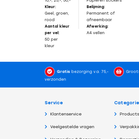
10,-, 25,-, 50,-
Papieren stickers
Kleur:
Belijming:
Geel, groen,
Permanent of
rood
afneembaar
Aantal kleur
Afwerking:
per vel:
A4 vellen
50 per
kleur
Gratis
bezorging v.a. 75,-
Groot
verzonden
Service
Categori
Klantenservice
Products
Veelgestelde vragen
Verpakki