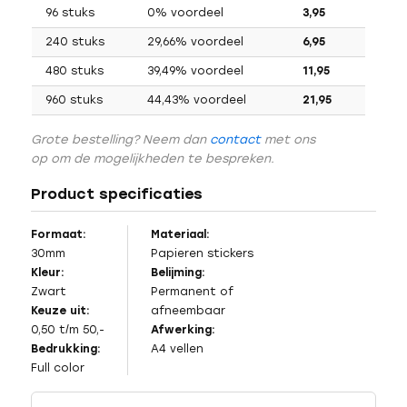
96 stuks
0% voordeel
3,95
240 stuks
29,66% voordeel
6,95
480 stuks
39,49% voordeel
11,95
960 stuks
44,43% voordeel
21,95
Grote bestelling? Neem dan
contact
met ons
op om de mogelijkheden te bespreken.
Product specificaties
Formaat:
Materiaal:
30mm
Papieren stickers
Kleur:
Belijming:
Zwart
Permanent of
Keuze uit:
afneembaar
0,50 t/m 50,-
Afwerking:
Bedrukking:
A4 vellen
Full color