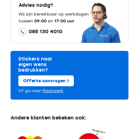
Advies nodig?
Wij zijn bereikbaar op werkdagen
tussen
09:00
en
17:00 uur
.
085 130 4010
Stickers naar
eigen wens
bedrukken?
Offerte aanvragen
Of ga naar
Maatwerk
Andere klanten bekeken ook: