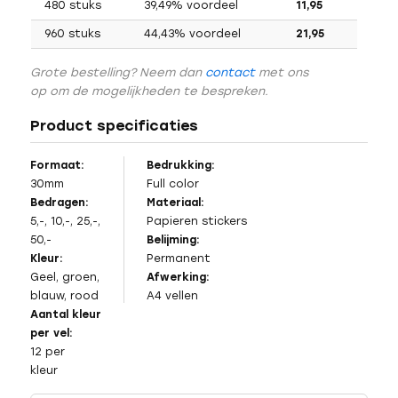
480 stuks
39,49% voordeel
11,95
960 stuks
44,43% voordeel
21,95
Grote bestelling? Neem dan
contact
met ons
op om de mogelijkheden te bespreken.
Product specificaties
Formaat:
Bedrukking:
30mm
Full color
Bedragen:
Materiaal:
5,-, 10,-, 25,-,
Papieren stickers
50,-
Belijming:
Kleur:
Permanent
Geel, groen,
Afwerking:
blauw, rood
A4 vellen
Aantal kleur
per vel:
12 per
kleur