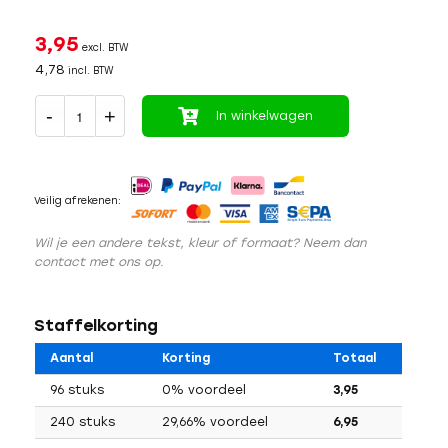
3,95
excl. BTW
4,78
incl. BTW
In winkelwagen
Veilig afrekenen:
Wil je een andere tekst, kleur of formaat? Neem dan
contact met ons op.
Staffelkorting
Aantal
Korting
Totaal
96 stuks
0% voordeel
3,95
240 stuks
29,66% voordeel
6,95