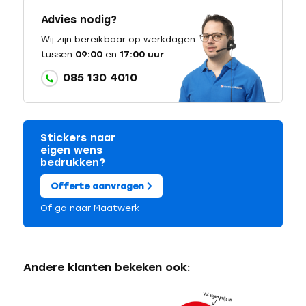
Advies nodig?
Wij zijn bereikbaar op werkdagen
tussen
09:00
en
17:00 uur
.
085 130 4010
Stickers naar
eigen wens
bedrukken?
Offerte aanvragen
Of ga naar
Maatwerk
Andere klanten bekeken ook: