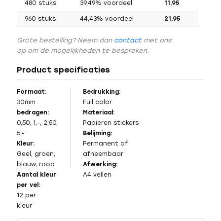
480 stuks
39,49% voordeel
11,95
960 stuks
44,43% voordeel
21,95
Grote bestelling? Neem dan
contact
met ons
op om de mogelijkheden te bespreken.
Product specificaties
Formaat:
Bedrukking:
30mm
Full color
bedragen:
Materiaal:
0,50, 1,-, 2,50,
Papieren stickers
5,-
Belijming:
Kleur:
Permanent of
Geel, groen,
afneembaar
blauw, rood
Afwerking:
Aantal kleur
A4 vellen
per vel:
12 per
kleur