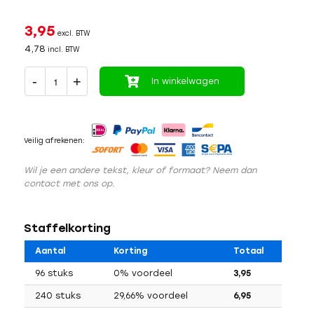
3,95
excl. BTW
4,78
incl. BTW
In winkelwagen
Veilig afrekenen:
Wil je een andere tekst, kleur of formaat? Neem dan
contact met ons op.
Staffelkorting
Aantal
Korting
Totaal
96 stuks
0% voordeel
3,95
240 stuks
29,66% voordeel
6,95