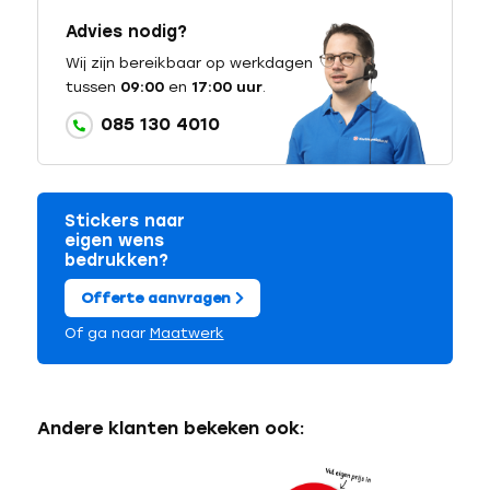
Advies nodig?
Wij zijn bereikbaar op werkdagen
tussen
09:00
en
17:00 uur
.
085 130 4010
Stickers naar
eigen wens
bedrukken?
Offerte aanvragen
Of ga naar
Maatwerk
Andere klanten bekeken ook: