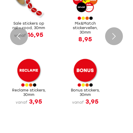
Sale stickers op
Mix&Match
rol – rood, 30mm
stickervellen,
30mm
16,95
Volgende
vanaf
8,95
Reclame stickers,
Bonus stickers,
30mm
30mm
3,95
3,95
vanaf
vanaf