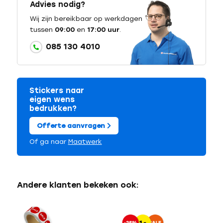
Advies nodig?
Wij zijn bereikbaar op werkdagen
tussen
09:00
en
17:00 uur
.
085 130 4010
Stickers naar
eigen wens
bedrukken?
Offerte aanvragen
Of ga naar
Maatwerk
Andere klanten bekeken ook: