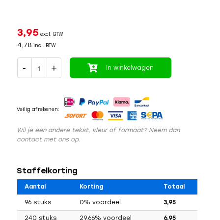
3,95
excl. BTW
4,78
incl. BTW
In winkelwagen
Veilig afrekenen:
Wil je een andere tekst, kleur of formaat? Neem dan
contact met ons op.
Staffelkorting
Aantal
Korting
Totaal
96 stuks
0% voordeel
3,95
240 stuks
29,66% voordeel
6,95