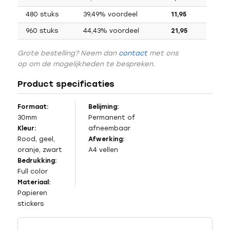
480 stuks
39,49% voordeel
11,95
960 stuks
44,43% voordeel
21,95
Grote bestelling? Neem dan
contact
met ons
op om de mogelijkheden te bespreken.
Product specificaties
Formaat:
Belijming:
30mm
Permanent of
Kleur:
afneembaar
Rood, geel,
Afwerking:
oranje, zwart
A4 vellen
Bedrukking:
Full color
Materiaal:
Papieren
stickers