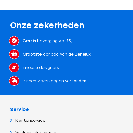
Onze zekerheden
Gratis
bezorging v.a. 75,-
Grootste aanbod van de Benelux
Inhouse designers
Binnen 2 werkdagen verzonden
Service
Klantenservice
Veelgestelde vragen