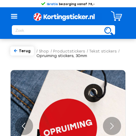
Gratis
bezorging vanaf 75,-
Terug
/
Shop
/
Productstickers
/
Tekst stickers
/
Opruiming stickers, 30mm
Volgende