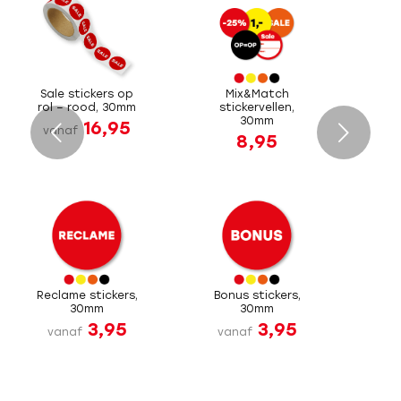
Sale stickers op
Mix&Match
rol – rood, 30mm
stickervellen,
30mm
16,95
Volgende
vanaf
8,95
Reclame stickers,
Bonus stickers,
30mm
30mm
3,95
3,95
vanaf
vanaf