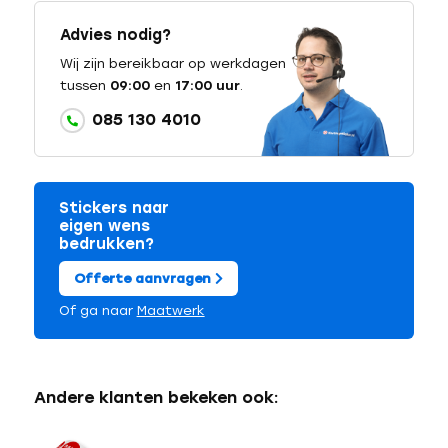
Advies nodig?
Wij zijn bereikbaar op werkdagen
tussen
09:00
en
17:00 uur
.
085 130 4010
Stickers naar
eigen wens
bedrukken?
Offerte aanvragen
Of ga naar
Maatwerk
Andere klanten bekeken ook: