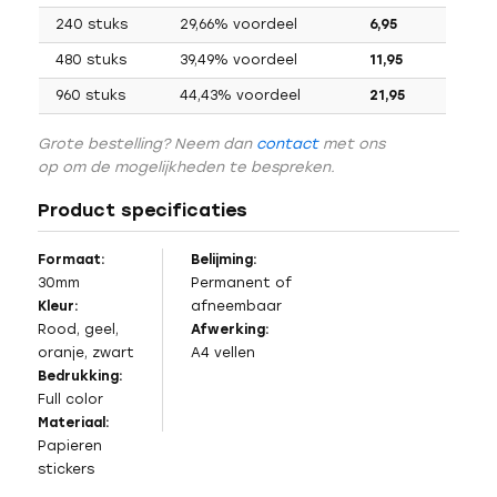
240 stuks
29,66% voordeel
6,95
480 stuks
39,49% voordeel
11,95
960 stuks
44,43% voordeel
21,95
Grote bestelling? Neem dan
contact
met ons
op om de mogelijkheden te bespreken.
Product specificaties
Formaat:
Belijming:
30mm
Permanent of
Kleur:
afneembaar
Rood, geel,
Afwerking:
oranje, zwart
A4 vellen
Bedrukking:
Full color
Materiaal:
Papieren
stickers