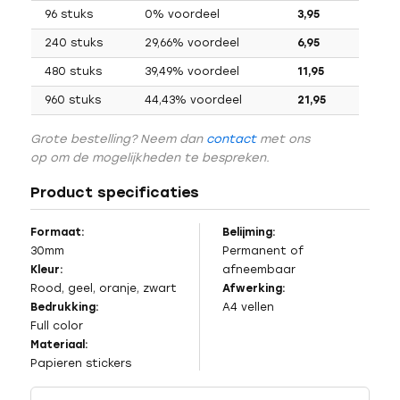
96 stuks
0% voordeel
3,95
240 stuks
29,66% voordeel
6,95
480 stuks
39,49% voordeel
11,95
960 stuks
44,43% voordeel
21,95
Grote bestelling? Neem dan
contact
met ons
op om de mogelijkheden te bespreken.
Product specificaties
Formaat:
Belijming:
30mm
Permanent of
Kleur:
afneembaar
Rood, geel, oranje, zwart
Afwerking:
Bedrukking:
A4 vellen
Full color
Materiaal:
Papieren stickers