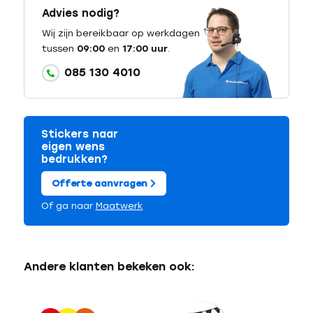
Advies nodig?
Wij zijn bereikbaar op werkdagen
tussen
09:00
en
17:00 uur
.
085 130 4010
Stickers naar
eigen wens
bedrukken?
Offerte aanvragen
Of ga naar
Maatwerk
Andere klanten bekeken ook: