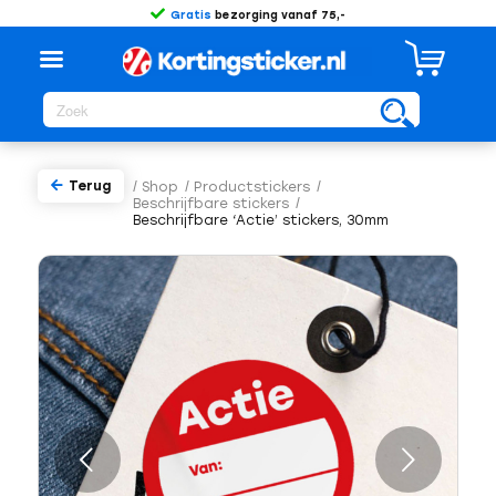
Gratis
bezorging vanaf 75,-
Terug
/
Shop
/
Productstickers
/
Beschrijfbare stickers
/
Beschrijfbare ‘Actie’ stickers, 30mm
Volgende