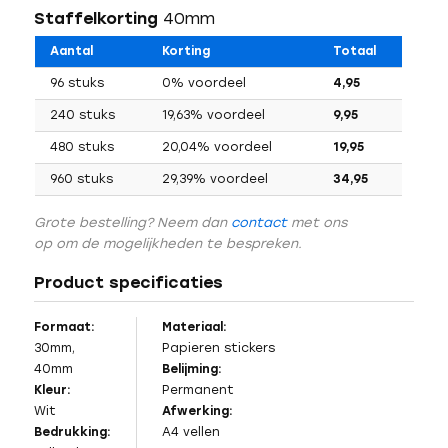
Staffelkorting
40mm
Aantal
Korting
Totaal
96 stuks
0% voordeel
4,95
240 stuks
19,63% voordeel
9,95
480 stuks
20,04% voordeel
19,95
960 stuks
29,39% voordeel
34,95
Grote bestelling? Neem dan
contact
met ons
op om de mogelijkheden te bespreken.
Product specificaties
Formaat:
Materiaal:
30mm,
Papieren stickers
40mm
Belijming:
Kleur:
Permanent
Wit
Afwerking:
Bedrukking:
A4 vellen