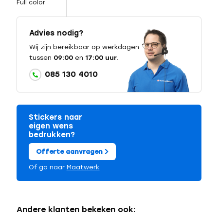
Full color
Advies nodig?
Wij zijn bereikbaar op werkdagen
tussen
09:00
en
17:00 uur
.
085 130 4010
Stickers naar
eigen wens
bedrukken?
Offerte aanvragen
Of ga naar
Maatwerk
Andere klanten bekeken ook: