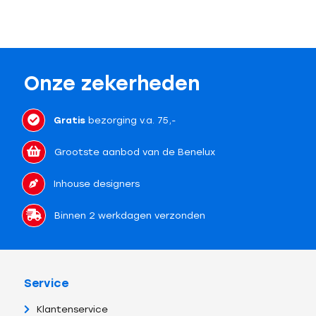
Onze zekerheden
Gratis
bezorging v.a. 75,-
Grootste aanbod van de Benelux
Inhouse designers
Binnen 2 werkdagen verzonden
Service
Klantenservice