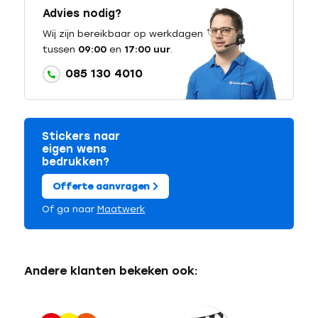
Advies nodig?
Wij zijn bereikbaar op werkdagen
tussen
09:00
en
17:00 uur
.
085 130 4010
Stickers naar
eigen wens
bedrukken?
Offerte aanvragen
Of ga naar
Maatwerk
Andere klanten bekeken ook: