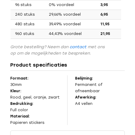
96 stuks
0% voordeel
3,95
240 stuks
29,66% voordeel
6,95
480 stuks
39,49% voordeel
11,95
960 stuks
44,43% voordeel
21,95
Grote bestelling? Neem dan
contact
met ons
op om de mogelijkheden te bespreken.
Product specificaties
Formaat:
Belijming:
30mm
Permanent of
Kleur:
afneembaar
Rood, geel, oranje, zwart
Afwerking:
Bedrukking:
A4 vellen
Full color
Materiaal:
Papieren stickers