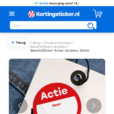
Gratis
bezorging vanaf 75,-
Terug
/
Shop
/
Productstickers
/
Beschrijfbare stickers
/
Beschrijfbare ‘Actie’ stickers, 30mm
Volgende