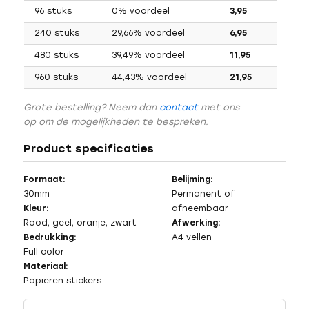
96 stuks
0% voordeel
3,95
240 stuks
29,66% voordeel
6,95
480 stuks
39,49% voordeel
11,95
960 stuks
44,43% voordeel
21,95
Grote bestelling? Neem dan
contact
met ons
op om de mogelijkheden te bespreken.
Product specificaties
Formaat:
Belijming:
30mm
Permanent of
Kleur:
afneembaar
Rood, geel, oranje, zwart
Afwerking:
Bedrukking:
A4 vellen
Full color
Materiaal:
Papieren stickers