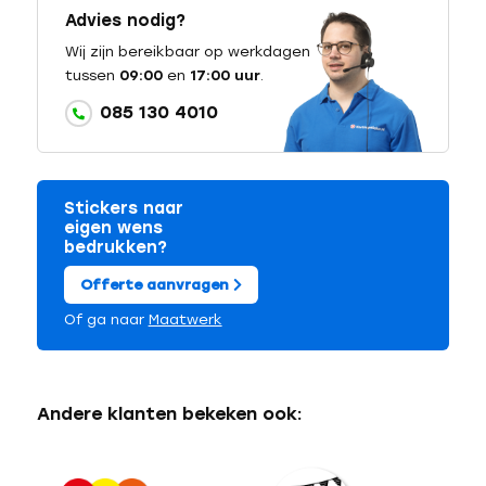
Advies nodig?
Wij zijn bereikbaar op werkdagen
tussen
09:00
en
17:00 uur
.
085 130 4010
Stickers naar
eigen wens
bedrukken?
Offerte aanvragen
Of ga naar
Maatwerk
Andere klanten bekeken ook: