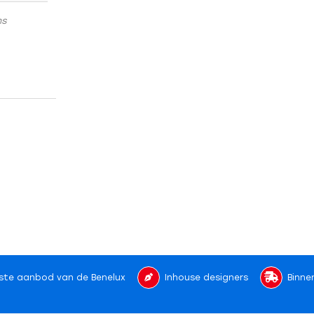
ns
ste aanbod van de Benelux
Inhouse designers
Binne