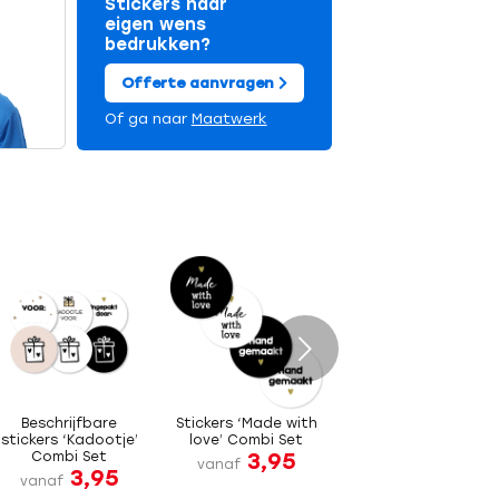
Stickers naar
eigen wens
bedrukken?
Offerte aanvragen
Of ga naar
Maatwerk
Volgende
Beschrijfbare
Stickers ‘Made with
stickers ‘Kadootje’
love’ Combi Set
3,95
Combi Set
vanaf
3,95
vanaf