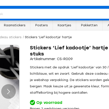
Raamstickers
Posters
Kaartjes
Pakketten
deau stickers
/
Stickers ‘Lief kadootje’ hartje
Stickers ‘Lief kadootje’ hartj
stuks
Artikelnummer: CS-R009
Stickers met de opdruk ‘Lief kadootje’ van 30 /
lichtblauw, wit en zwart. Gebruik deze cadeau 
je webshop verpakking. De stickers worden gele
bergen. Maak keuze uit je gewenste kleur, form
staffelkorting bij hogere aantallen.
Op voorraad
Binnen 2 werkdagen verzonden