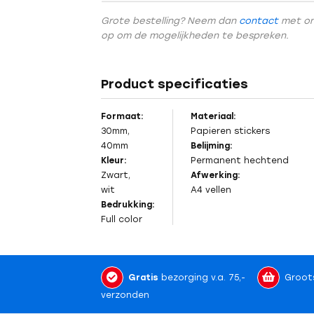
Grote bestelling? Neem dan
contact
met o
op om de mogelijkheden te bespreken.
Product specificaties
Formaat:
Materiaal:
30mm,
Papieren stickers
40mm
Belijming:
Kleur:
Permanent
hechtend
Zwart,
Afwerking:
wit
A4 vellen
Bedrukking:
Full color
Gratis
bezorging v.a. 75,-
Groot
verzonden