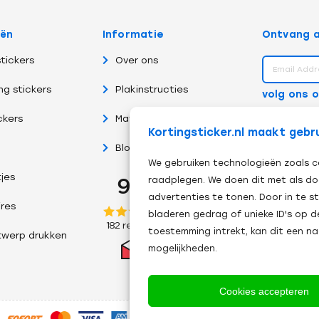
eën
Informatie
Ontvang a
tickers
Over ons
ng stickers
Plakinstructies
volg ons 
ckers
Materiaalsoorten
Kortingsticker.nl maakt gebr
Blog
We gebruiken technologieën zoals c
tjes
raadplegen. We doen dit met als do
advertenties te tonen. Door in te
res
bladeren gedrag of unieke ID's op d
toestemming intrekt, kan dit een n
twerp drukken
mogelijkheden.
Cookies accepteren