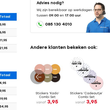
Advies nodig?
Wij zijn bereikbaar op werkdagen
tussen
09:00
en
17:00 uur
.
Totaal
085 130 4010
3,95
6,95
11,95
Andere klanten bekeken ook:
21,95
Totaal
e
4,95
9,95
Stickers ‘Kado’
Stickers ‘Cadeautje’
Combi Set
Combi Set
19,95
3,95
3,95
vanaf
vanaf
34,95