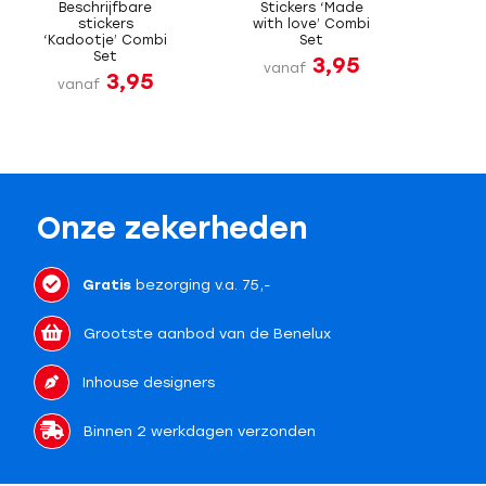
Beschrijfbare
Stickers ‘Made
stickers
with love’ Combi
‘Kadootje’ Combi
Set
Set
3,95
vanaf
3,95
vanaf
Onze zekerheden
Gratis
bezorging v.a. 75,-
Grootste aanbod van de Benelux
Inhouse designers
Binnen 2 werkdagen verzonden