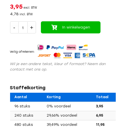
3,95
excl. BTW
4,78
incl. BTW
In winkelwagen
Veilig afrekenen:
Wil je een andere tekst, kleur of formaat? Neem dan
contact met ons op.
Staffelkorting
Aantal
Korting
Totaal
96 stuks
0% voordeel
3,95
240 stuks
29,66% voordeel
6,95
480 stuks
39,49% voordeel
11,95