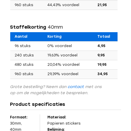
960 stuks
44,43% voordeel
21,95
Staffelkorting
40mm
Aantal
Korting
Totaal
96 stuks
0% voordeel
4,95
240 stuks
19,63% voordeel
9,95
480 stuks
20,04% voordeel
19,95
960 stuks
29,39% voordeel
34,95
Grote bestelling? Neem dan
contact
met ons
op om de mogelijkheden te bespreken.
Product specificaties
Formaat:
Materiaal:
30mm,
Papieren stickers
40mm
Belijming: