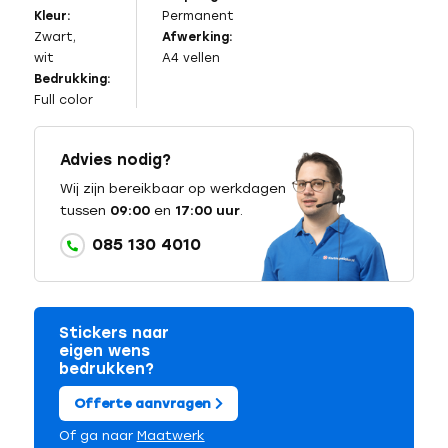
Kleur:
Permanent
Zwart,
Afwerking:
wit
A4 vellen
Bedrukking:
Full color
Advies nodig?
Wij zijn bereikbaar op werkdagen
tussen
09:00
en
17:00 uur
.
085 130 4010
Stickers naar
eigen wens
bedrukken?
Offerte aanvragen
Of ga naar
Maatwerk