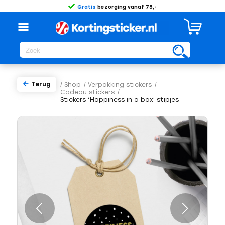
Gratis
bezorging vanaf 75,-
Terug
/
Shop
/
Verpakking stickers
/
Cadeau stickers
/
Stickers ‘Happiness in a box’ stipjes
Volgende