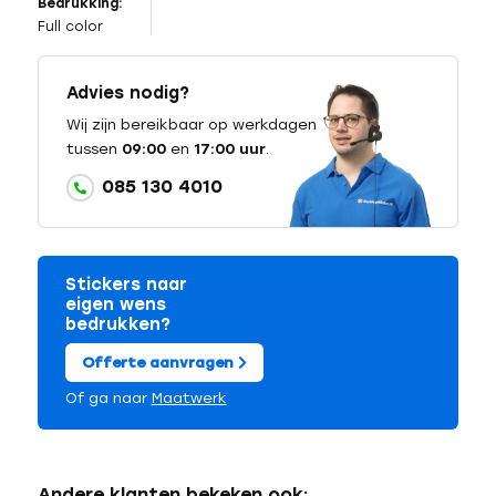
Bedrukking:
Full color
Advies nodig?
Wij zijn bereikbaar op werkdagen
tussen
09:00
en
17:00 uur
.
085 130 4010
Stickers naar
eigen wens
bedrukken?
Offerte aanvragen
Of ga naar
Maatwerk
Andere klanten bekeken ook: