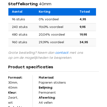
Staffelkorting
40mm
Aantal
Korting
Totaal
96 stuks
0% voordeel
4,95
240 stuks
19,63% voordeel
9,95
480 stuks
20,04% voordeel
19,95
960 stuks
29,39% voordeel
34,95
Grote bestelling? Neem dan
contact
met ons
op om de mogelijkheden te bespreken.
Product specificaties
Formaat:
Materiaal:
30mm,
Papieren stickers
40mm
Belijming:
Kleur:
Permanent
Zwart,
Afwerking:
wit
A4 vellen