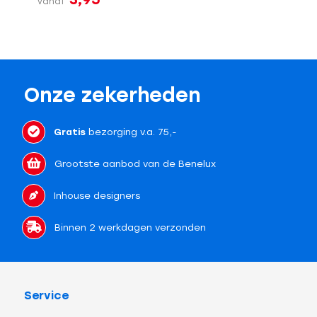
vanaf
Onze zekerheden
Gratis
bezorging v.a. 75,-
Grootste aanbod van de Benelux
Inhouse designers
Binnen 2 werkdagen verzonden
Service