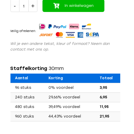
In winkelwagen
Veilig afrekenen:
Wil je een andere tekst, kleur of formaat? Neem dan
contact met ons op.
Staffelkorting
30mm
Aantal
Korting
Totaal
96 stuks
0% voordeel
3,95
240 stuks
29,66% voordeel
6,95
480 stuks
39,49% voordeel
11,95
960 stuks
44,43% voordeel
21,95