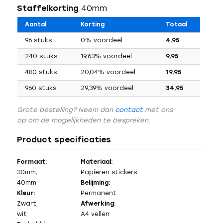
Staffelkorting
40mm
Aantal
Korting
Totaal
96 stuks
0% voordeel
4,95
240 stuks
19,63% voordeel
9,95
480 stuks
20,04% voordeel
19,95
960 stuks
29,39% voordeel
34,95
Grote bestelling? Neem dan
contact
met ons
op om de mogelijkheden te bespreken.
Product specificaties
Formaat:
Materiaal:
30mm,
Papieren stickers
40mm
Belijming:
Kleur:
Permanent
Zwart,
Afwerking:
wit
A4 vellen