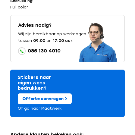
Bedrukking:
Full color
Advies nodig?
Wij zijn bereikbaar op werkdagen
tussen
09:00
en
17:00 uur
.
085 130 4010
Stickers naar
eigen wens
bedrukken?
Offerte aanvragen
Of ga naar
Maatwerk
Andere klanten bekeken ook: