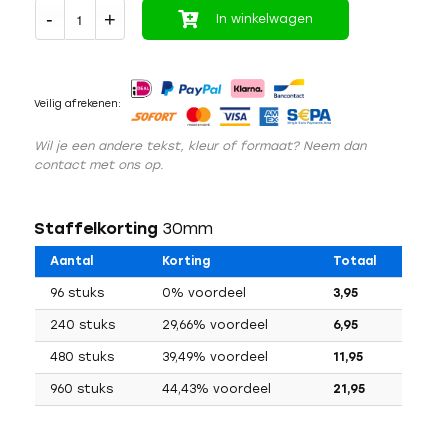
In winkelwagen
Veilig afrekenen:
Wil je een andere tekst, kleur of formaat? Neem dan
contact met ons op.
Staffelkorting
30mm
Aantal
Korting
Totaal
96 stuks
0% voordeel
3,95
240 stuks
29,66% voordeel
6,95
480 stuks
39,49% voordeel
11,95
960 stuks
44,43% voordeel
21,95