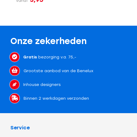
vanaf
Onze zekerheden
Gratis
bezorging v.a. 75,-
Grootste aanbod van de Benelux
Inhouse designers
Binnen 2 werkdagen verzonden
Service