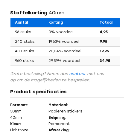
Staffelkorting
40mm
Aantal
Korting
Totaal
96 stuks
0% voordeel
4,95
240 stuks
19,63% voordeel
9,95
480 stuks
20,04% voordeel
19,95
960 stuks
29,39% voordeel
34,95
Grote bestelling? Neem dan
contact
met ons
op om de mogelijkheden te bespreken.
Product specificaties
Formaat:
Materiaal:
30mm,
Papieren stickers
40mm
Belijming:
Kleur:
Permanent
Lichtroze
Afwerking: