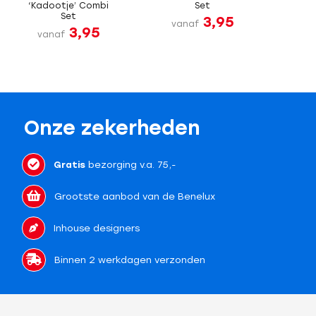
‘Kadootje’ Combi
Set
Set
3,95
vanaf
3,95
vanaf
Onze zekerheden
Gratis
bezorging v.a. 75,-
Grootste aanbod van de Benelux
Inhouse designers
Binnen 2 werkdagen verzonden