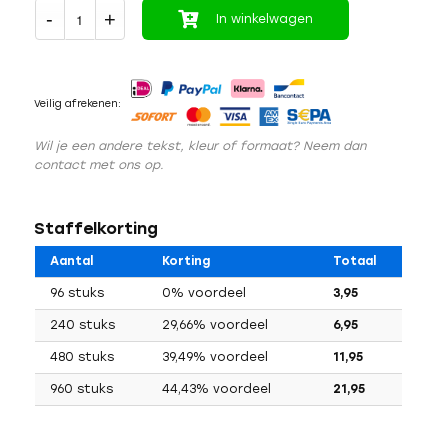
In winkelwagen
Veilig afrekenen:
Wil je een andere tekst, kleur of formaat? Neem dan
contact met ons op.
Staffelkorting
Aantal
Korting
Totaal
96 stuks
0% voordeel
3,95
240 stuks
29,66% voordeel
6,95
480 stuks
39,49% voordeel
11,95
960 stuks
44,43% voordeel
21,95