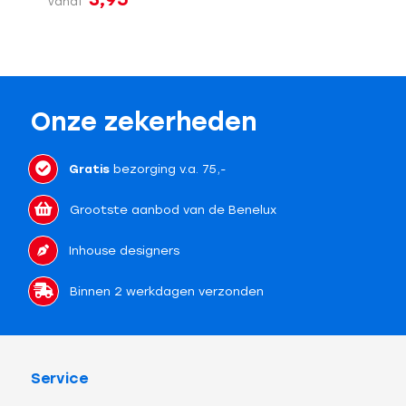
vanaf
Onze zekerheden
Gratis
bezorging v.a. 75,-
Grootste aanbod van de Benelux
Inhouse designers
Binnen 2 werkdagen verzonden
Service