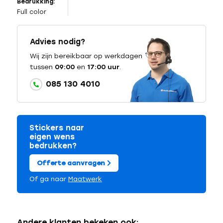
Bedrukking:
Full color
Advies nodig?
Wij zijn bereikbaar op werkdagen
tussen
09:00
en
17:00 uur
.
085 130 4010
Stickers naar
eigen wens
bedrukken?
Offerte aanvragen
Of ga naar
Maatwerk
Andere klanten bekeken ook: