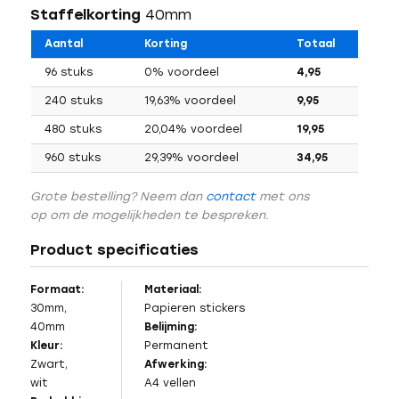
Staffelkorting
40mm
Aantal
Korting
Totaal
96 stuks
0% voordeel
4,95
240 stuks
19,63% voordeel
9,95
480 stuks
20,04% voordeel
19,95
960 stuks
29,39% voordeel
34,95
Grote bestelling? Neem dan
contact
met ons
op om de mogelijkheden te bespreken.
Product specificaties
Formaat:
Materiaal:
30mm,
Papieren stickers
40mm
Belijming:
Kleur:
Permanent
Zwart,
Afwerking:
wit
A4 vellen