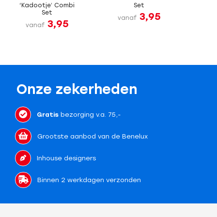
‘Kadootje’ Combi
Set
Set
3,95
vanaf
3,95
vanaf
Onze zekerheden
Gratis
bezorging v.a. 75,-
Grootste aanbod van de Benelux
Inhouse designers
Binnen 2 werkdagen verzonden