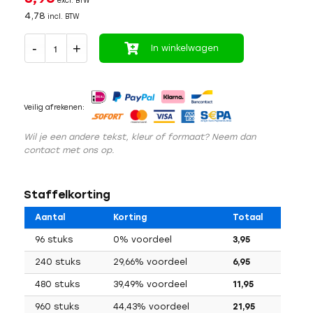
excl. BTW
4,78
incl. BTW
In winkelwagen
Veilig afrekenen:
Wil je een andere tekst, kleur of formaat? Neem dan
contact met ons op.
Staffelkorting
Aantal
Korting
Totaal
96 stuks
0% voordeel
3,95
240 stuks
29,66% voordeel
6,95
480 stuks
39,49% voordeel
11,95
960 stuks
44,43% voordeel
21,95