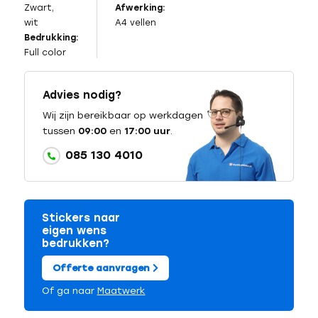
Zwart,
Afwerking:
wit
A4 vellen
Bedrukking:
Full color
Advies nodig?
Wij zijn bereikbaar op werkdagen
tussen
09:00
en
17:00 uur
.
085 130 4010
Stickers naar
eigen wens
bedrukken?
Offerte aanvragen
Of ga naar
Maatwerk