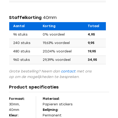
Staffelkorting
40mm
Aantal
Korting
Totaal
96 stuks
0% voordeel
4,95
240 stuks
19,63% voordeel
9,95
480 stuks
20,04% voordeel
19,95
960 stuks
29,39% voordeel
34,95
Grote bestelling? Neem dan
contact
met ons
op om de mogelijkheden te bespreken.
Product specificaties
Formaat:
Materiaal:
30mm,
Papieren stickers
40mm
Belijming:
Kleur:
Permanent