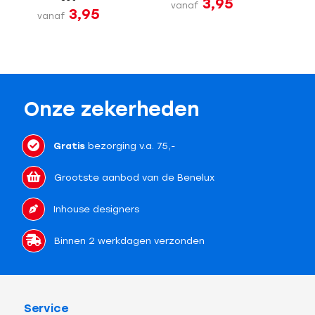
3,95
vanaf
3,95
vanaf
Onze zekerheden
Gratis
bezorging v.a. 75,-
Grootste aanbod van de Benelux
Inhouse designers
Binnen 2 werkdagen verzonden
Service