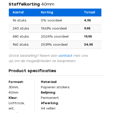
Staffelkorting
40mm
Aantal
Korting
Totaal
96 stuks
0% voordeel
4,95
240 stuks
19,63% voordeel
9,95
480 stuks
20,04% voordeel
19,95
960 stuks
29,39% voordeel
34,95
Grote bestelling? Neem dan
contact
met ons
op om de mogelijkheden te bespreken.
Product specificaties
Formaat:
Materiaal:
30mm,
Papieren stickers
40mm
Belijming:
Kleur:
Permanent
Lichtroze,
Afwerking:
wit,
A4 vellen