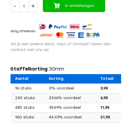
In winkelwagen
Veilig afrekenen:
Wil je een andere tekst, kleur of formaat? Neem dan
contact met ons op.
Staffelkorting
30mm
Aantal
Korting
Totaal
96 stuks
0% voordeel
3,95
240 stuks
29,66% voordeel
6,95
480 stuks
39,49% voordeel
11,95
960 stuks
44,43% voordeel
21,95