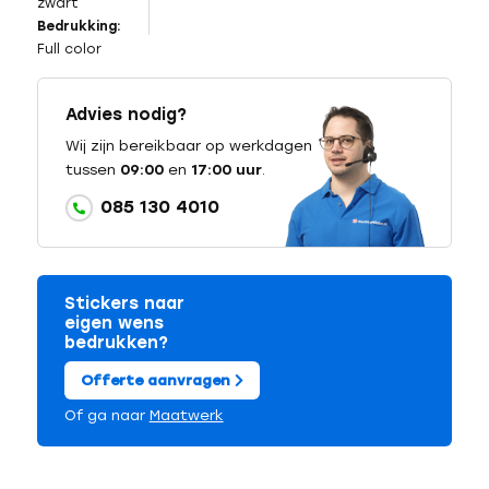
zwart
Bedrukking:
Full color
Advies nodig?
Wij zijn bereikbaar op werkdagen
tussen
09:00
en
17:00 uur
.
085 130 4010
Stickers naar
eigen wens
bedrukken?
Offerte aanvragen
Of ga naar
Maatwerk